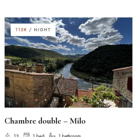
115€
/ NIGHT
Chambre double – Milo
13
1 bed
1 bathroom